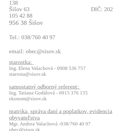
138
Šišov 63 DIČ: 202
105 42 88
956 38 Šišov
Tel.: 038/760 40 97
email: obec@sisov.sk
starostka:
Ing. Elena Valachová - 0908 536 757
starosta@sisov.sk
samostatný odborný referent:
Ing. Tatiana Godálová - 0915 376 155
ekonom@sisov.sk
matrika, správa daní a poplatkov, evidencia
obyvateľstva
Mgr. Andrea Valachová -038/760 40 97
obec@sisov.sk