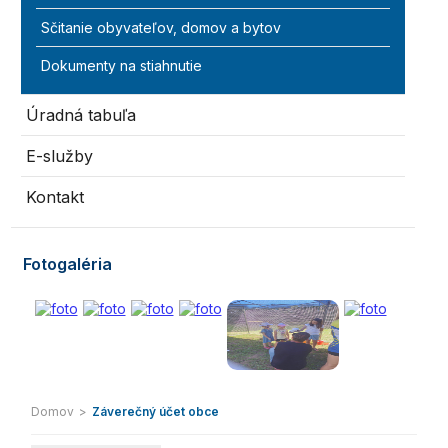
Sčitanie obyvateľov, domov a bytov
Dokumenty na stiahnutie
Úradná tabuľa
E-služby
Kontakt
Fotogaléria
Domov
>
Záverečný účet obce