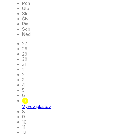
Pon
Uto
Str
Štv
Pia
Sob
Ned
27
28
29
30
31
1
2
3
4
5
6
7
Vývoz plastov
8
9
10
11
12